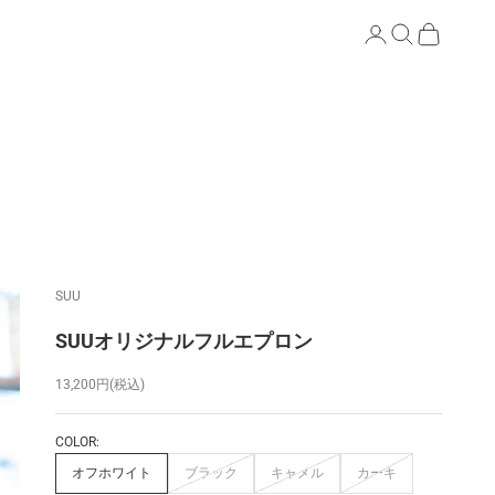
検索
カート
SUU
SUUオリジナルフルエプロン
セール価格
13,200円(税込)
COLOR:
オフホワイト
ブラック
キャメル
カーキ